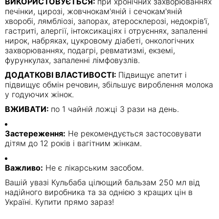
ВИКОРИСТОВУЄТЬСЯ:
при хронічних захворюваннях
печінки, цирозі, жовчнокам'яній і сечокам'яній
хворобі, лямбліозі, запорах, атеросклерозі, недокрів'ї,
гастриті, алергії, інтоксикаціях і отруєннях, запаленні
нирок, набряках, цукровому діабеті, онкологічних
захворюваннях, подагрі, ревматизмі, екземі,
фурункулах, запаленні лімфовузлів.
ДОДАТКОВІ ВЛАСТИВОСТІ:
Підвищує апетит і
підвищує обмін речовин, збільшує вироблення молока
у годуючих жінок.
ВЖИВАТИ:
по 1 чайній ложці 3 рази на день.
Застереження:
Не рекомендується застосовувати
дітям до 12 років і вагітним жінкам.
Важливо:
Не є лікарським засобом.
Вашій увазі Кульбаба цілющий бальзам 250 мл від
надійного виробника та за однією з кращих цін в
Україні. Купити прямо зараз!