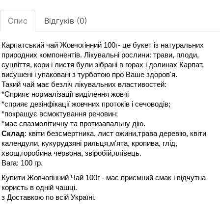
Опис
Відгуків (0)
Карпатський чай
Жовчогінний 100г
- це букет із натуральних
природних компонентів. Лікувальні рослини: трави, плоди,
суцвіття, кори і листя були зібрані в горах і долинах Карпат,
висушені і упаковані з турботою про Ваше здоров'я.
Такий чай має безліч лікувальних властивостей:
*Сприяє нормалізації виділення жовчі
*сприяє дезінфікації жовчних протоків і сечоводів;
*
покращує всмоктування речовин;
*
має спазмолітичну та протизапальну дію.
Склад
: квіти безсмертника, лист ожини,трава деревію, квіти
календули, кукурудзяні рильця,м'ята, кропива, глід,
хвощ,горобина червона, звіробій,ялівець.
Вага: 100 гр.
Купити Жовчогінний Чай 100г - має приємний смак і відчутна
користь в одній чашці.
з Доставкою по всій Україні.