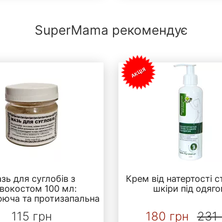
SuperMama рекомендує
АКЦІЯ
зь для суглобів з
Крем від натертості с
вокостом 100 мл:
шкіри під одяг
юча та протизапальна
115 грн
180 грн
231 