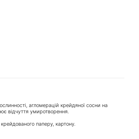
рослинності, агломерацій крейдяної сосни на
рює відчуття умиротворення.
 крейдованого паперу, картону.