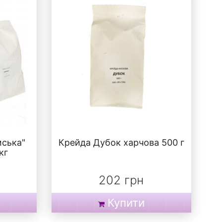
мська"
Крейда Дубок харчова 500 г
кг
202 грн
Купити