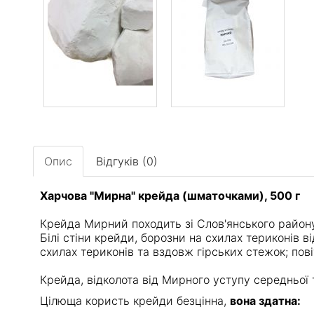
Опис
Відгуків (0)
Харчова "Мирна" крейда (шматочками), 500 г
Крейда Мирний походить зі Слов'янського район
Білі стіни крейди, борозни на схилах териконів 
схилах териконів та вздовж гірських стежок; пов
Крейда, відколота від Мирного уступу середньої 
Цілюща користь крейди безцінна,
вона здатна: