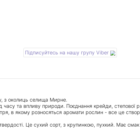
Підписуйтесь на нашу групу Viber
у, з околиць селища Мирне.
від часу та впливу природи. Поєднання крейди, степової 
ітря, в якому розносяться аромати рослин - все це ство
твердості. Це сухий сорт, з крупинкою, пухкий. Має смак