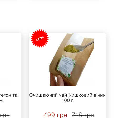
АКЦІЯ
тегон та
Очищаючий чай Кишковий віник
ом
100 г
грн
499 грн
718 грн