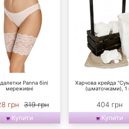
далетки Panna білі
Харчова крейда "Су
мереживні
(шматочками), 1 
28 грн
319 грн
404 грн
Купити
Купити