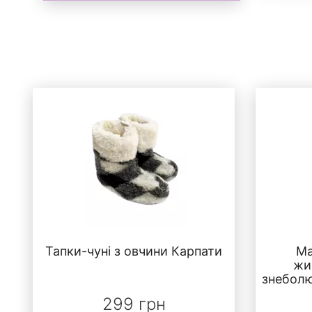
Тапки-чуні з овчини Карпати
Ма
жи
знеболю
299 грн