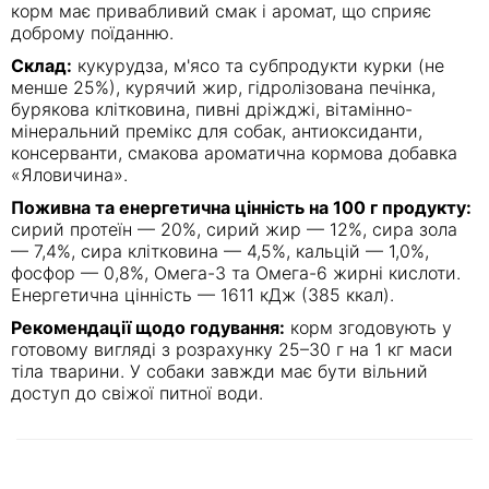
корм має привабливий смак і аромат, що сприяє
доброму поїданню.
Склад:
кукурудза, м'ясо та субпродукти курки (не
менше 25%), курячий жир, гідролізована печінка,
бурякова клітковина, пивні дріжджі, вітамінно-
мінеральний премікс для собак, антиоксиданти,
консерванти, смакова ароматична кормова добавка
«Яловичина».
Поживна та енергетична цінність на 100 г продукту:
сирий протеїн — 20%, сирий жир — 12%, сира зола
— 7,4%, сира клітковина — 4,5%, кальцій — 1,0%,
фосфор — 0,8%, Омега-3 та Омега-6 жирні кислоти.
Енергетична цінність — 1611 кДж (385 ккал).
Рекомендації щодо годування:
корм згодовують у
готовому вигляді з розрахунку 25–30 г на 1 кг маси
тіла тварини. У собаки завжди має бути вільний
доступ до свіжої питної води.