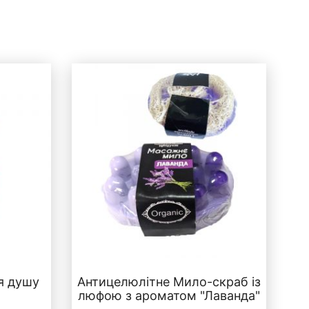
я душу
Антицелюлітне Мило-скраб із
люфою з ароматом "Лаванда"