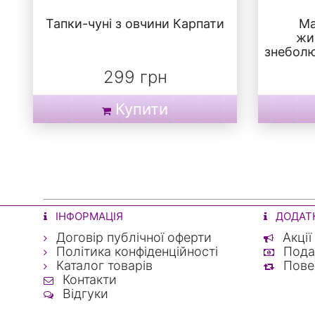
Тапки-чуні з овчини Карпати
Ма
жи
знеболю
299 грн
Купити
ІНФОРМАЦІЯ
ДОДАТ
Договір публічної оферти
Акції
Політика конфіденційності
Подар
Каталог товарів
Пове
Контакти
Відгуки