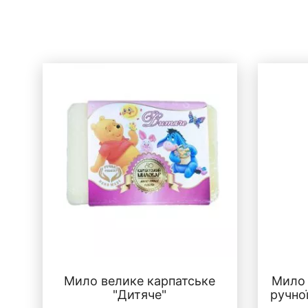
Мило велике карпатське
Мило 
"Дитяче"
ручно