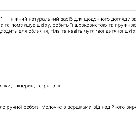
”
— ніжний натуральний засіб для щоденного догляду з
є та пом’якшує шкіру, робить її шовковистою та пружно
ходить для обличчя, тіла та навіть чутливої дитячої шкір
шки, гліцерин, ефірні олії.
 ручної роботи Молочне з вершками від надійного виро