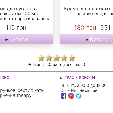
зь для суглобів з
Крем від натертості с
вокостом 100 мл:
шкіри під одяг
юча та протизапальна
115 грн
180 грн
231 
Купити
Купити
Рейтинг:
5.0 из
5 (голосов:
5)
КОВО
ГРАФІК РОБОТИ
Пн.- Пт.: з 9.00 до 18.00
ункові сертифікати
Сб. - Нд.: Вихідний
рнення товару