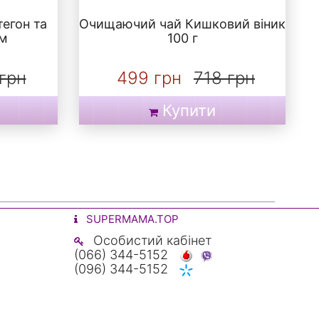
тегон та
Очищаючий чай Кишковий віник
ом
100 г
грн
499 грн
718 грн
Купити
SUPERMAMA.TOP
Особистий кабінет
(066) 344-5152
(096) 344-5152