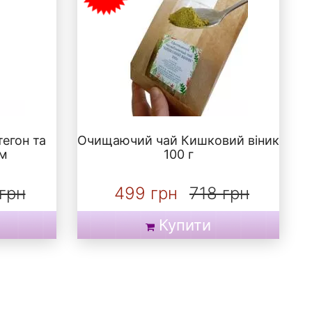
тегон та
Очищаючий чай Кишковий віник
ом
100 г
грн
499 грн
718 грн
Купити