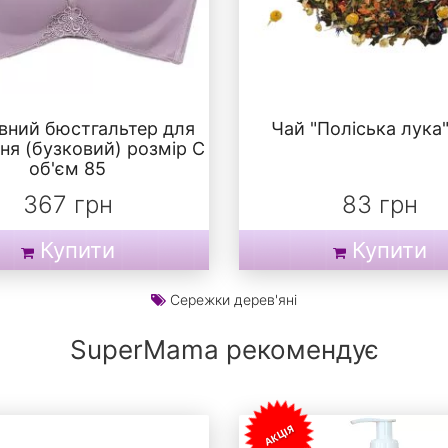
вний бюстгальтер для
Чай "Поліська лука"
ня (бузковий) розмір С
об'єм 85
367 грн
83 грн
Купити
Купити
Сережки дерев'яні
SuperMama рекомендує
АКЦІЯ