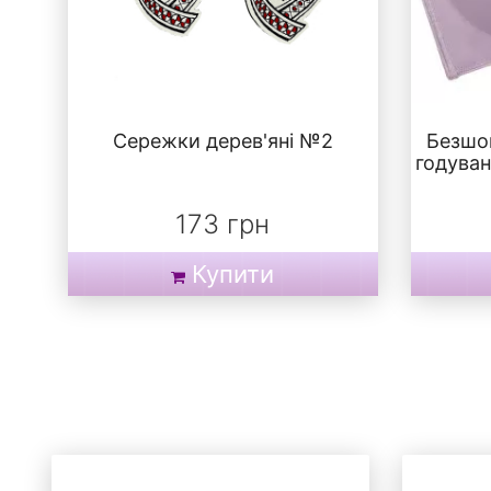
Сережки дерев'яні №2
Безшо
годуван
173 грн
Купити