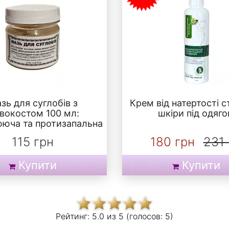
зь для суглобів з
Крем від натертості с
вокостом 100 мл:
шкіри під одяг
юча та протизапальна
115 грн
180 грн
231 
Купити
Купити
Рейтинг:
5.0 из
5 (голосов:
5)