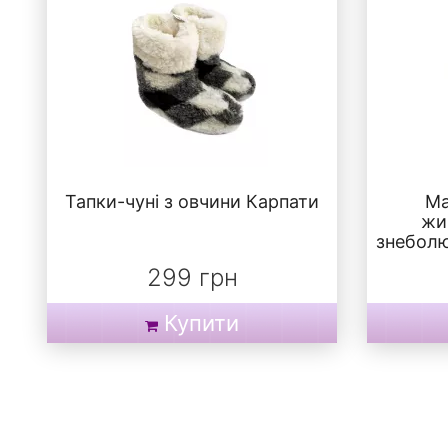
Тапки-чуні з овчини Карпати
Ма
жи
знеболю
299 грн
Купити