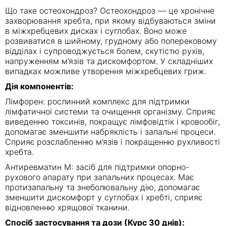
Що таке остеохондроз? Остеохондроз — це хронічне
захворювання хребта, при якому відбуваються зміни
в міжхребцевих дисках і суглобах. Воно може
розвиватися в шийному, грудному або поперековому
відділах і супроводжується болем, скутістю рухів,
напруженням м’язів та дискомфортом. У складніших
випадках можливе утворення міжхребцевих гриж.
Дія компонентів:
Лімфорен: рослинний комплекс для підтримки
лімфатичної системи та очищення організму. Сприяє
виведенню токсинів, покращує лімфовідтік і кровообіг,
допомагає зменшити набряклість і запальні процеси.
Сприяє розслабленню м’язів і покращенню рухливості
хребта.
Антиревматин М: засіб для підтримки опорно-
рухового апарату при запальних процесах. Має
протизапальну та знеболювальну дію, допомагає
зменшити дискомфорт у суглобах і хребті, сприяє
відновленню хрящової тканини.
Спосіб застосування та дози (Курс 30 днів):