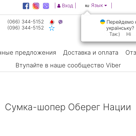
Язык
|
Вход
|
|
(066) 344-5152
Перейдемо 
(096) 344-5152
українську?
Так:)
Ні
нные предложения
Доставка и оплата
Отз
Втупайте в наше сообщество Viber
Сумка-шопер Оберег Нации