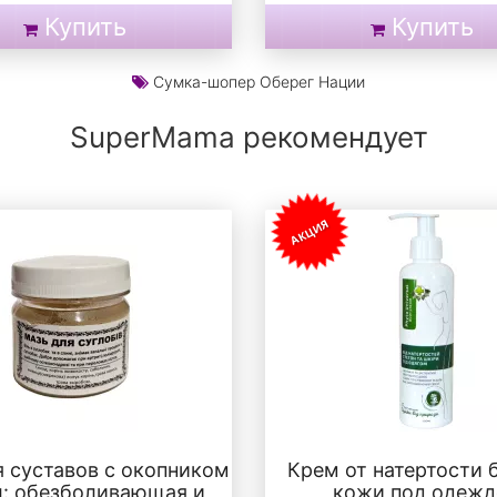
Купить
Купить
Сумка-шопер Оберег Нации
SuperMama рекомендует
АКЦИЯ
я суставов с окопником
Крем от натертости 
л: обезболивающая и
кожи под одежд