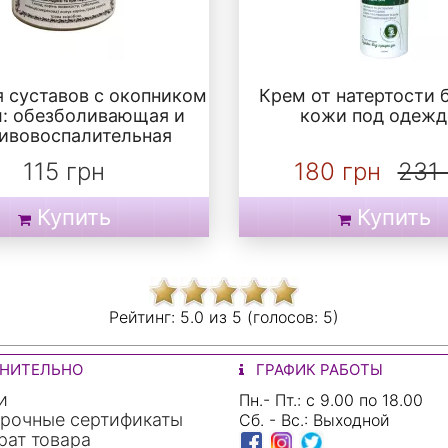
я суставов с окопником
Крем от натертости 
л: обезболивающая и
кожи под одежд
ивовоспалительная
115 грн
180 грн
231 
Купить
Купить
Рейтинг:
5.0 из
5 (голосов:
5)
НИТЕЛЬНО
ГРАФИК РАБОТЫ
и
Пн.- Пт.: с 9.00 по 18.00
рочные сертификаты
Сб. - Вс.: Выходной
ат товара