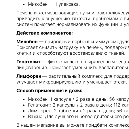
Микобен — 1 упаковка.
Печень и желчевыводящие пути играют ключевую
приводить к ощущению тяжести, проблемам с пи
систем помогает нормализовать их функции и у
Действие компонентов:
Микобен
— природный сорбент и иммуномодулят
Помогает снизить нагрузку на печень, поддерж
клетки и способствуют восстановлению тканей.
Гепатовит
— фитокомплекс с выраженным гепато
пищеварение. Помогает уменьшить воспалительн
Лимфорен
— растительный комплекс для подде
улучшает микроциркуляцию и уменьшает отеки.
Способ применения и дозы:
Микобен: 1 капсула / 2 раза в день; 56 капс
Гепатовит: 2 капсулы / 2 раза в день; 112 к
Лимфорен: 2 таблетки / 2 раза в день; 56 т
Важно: Для лучшего и более длительного ре
В нашем магазине вы можете придбати комплекс