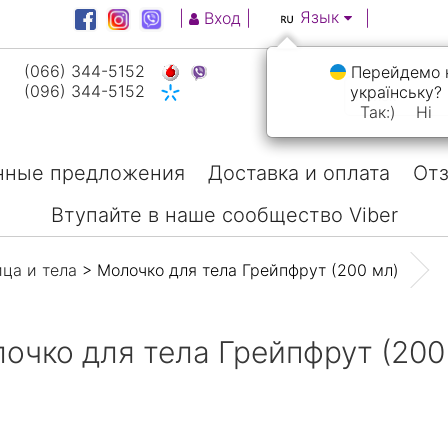
Язык
|
Вход
|
|
(066) 344-5152
Перейдемо 
(096) 344-5152
українську?
Так:)
Ні
нные предложения
Доставка и оплата
Отз
Втупайте в наше сообщество Viber
ица и тела
> Молочко для тела Грейпфрут (200 мл)
очко для тела Грейпфрут (200