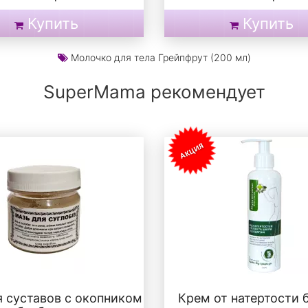
Купить
Купить
Молочко для тела Грейпфрут (200 мл)
SuperMama рекомендует
АКЦИЯ
я суставов с окопником
Крем от натертости 