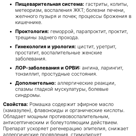
Пищеварительная система:
гастриты, колиты,
метеоризм, воспаления ЖКТ; болезни печени,
желчного пузыря и почек; процессы брожения в
кишечнике.
Проктология:
геморрой, парапроктит, проктит,
трещины заднего прохода.
Гинекология и урология:
цистит, уретрит,
простатит, воспалительные женские
заболевания.
ЛОР-заболевания и ОРВИ:
ангина, ларингит,
тонзиллит, простудные состояния.
Дополнительно:
аллергические реакции,
спазмы гладкой мускулатуры, болевые
синдромы.
Свойства:
Ромашка содержит эфирное масло
(хамазулен), флавоноиды и органические кислоты.
Обладает мощным противовоспалительным,
антисептическим и болеутоляющим действием.
Препарат ускоряет регенерацию эпителия, снижает
аллергические проявления, стимулирует