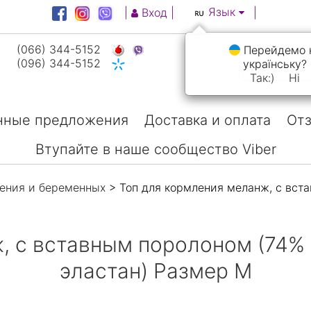
Язык
|
Вход
|
|
(066) 344-5152
Перейдемо 
(096) 344-5152
українську?
Так:)
Ні
нные предложения
Доставка и оплата
Отз
Втупайте в наше сообщество Viber
ения и беременных
> Топ для кормления меланж, с вста
, с вставным поролоном (74% 
эластан) Размер М