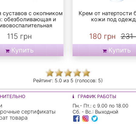
я суставов с окопником
Крем от натертости 
л: обезболивающая и
кожи под одежд
ивовоспалительная
115 грн
180 грн
231 
Купить
Купить
Рейтинг:
5.0 из
5 (голосов:
5)
НИТЕЛЬНО
ГРАФИК РАБОТЫ
и
Пн.- Пт.: с 9.00 по 18.00
рочные сертификаты
Сб. - Вс.: Выходной
ат товара