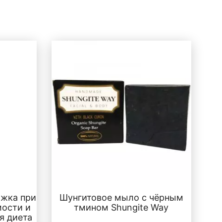
ржка при
Шунгитовое мыло с чёрным
ости и
тмином Shungite Way
я диета